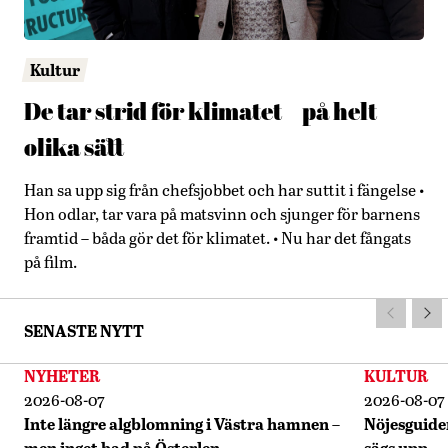
Kultur
De tar strid för klimatet – på helt
olika sätt
Han sa upp sig från chefsjobbet och har suttit i fängelse •
Hon odlar, tar vara på matsvinn och sjunger för barnens
framtid – båda gör det för klimatet. • Nu har det fångats
på film.
SENASTE NYTT
NYHETER
KULTUR
2026-08-07
2026-08-07
Inte längre algblomning i Västra hamnen –
Nöjesguiden
men inget bad på Österlen
sägs upp