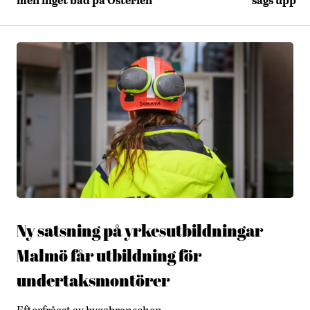
Ny satsning på yrkesutbildningar –
Malmö får utbildning för
undertaksmontörer
Efterfrågat av byggbranschen.