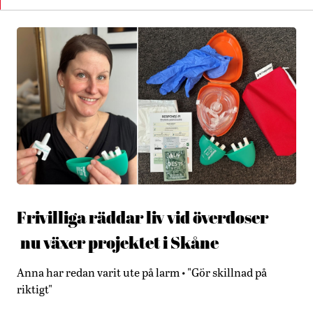
Frivilliga räddar liv vid överdoser –
nu växer projektet i Skåne
Anna har redan varit ute på larm • "Gör skillnad på
riktigt"