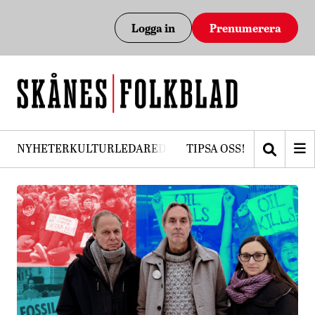
Logga in
Prenumerera
NYHETER
KULTUR
LEDARE
DEBATT
TIPSA OSS!
PRENUMERERA