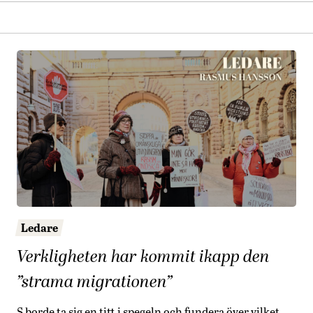
Ledare
Verkligheten har kommit ikapp den
”strama migrationen”
S borde ta sig en titt i spegeln och fundera över vilket