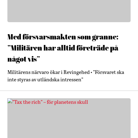
Med försvarsmakten som granne:
”Militären har alltid företräde på
något vis”
Militärens närvaro ökar i Revingehed • ”Försvaret ska
inte styras av utländska intressen”