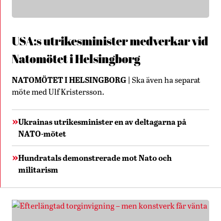
USA:s utrikesminister medverkar vid
Natomötet i Helsingborg
NATOMÖTET I HELSINGBORG
Ska även ha separat
möte med Ulf Kristersson.
Ukrainas utrikesminister en av deltagarna på
NATO-mötet
Hundratals demonstrerade mot Nato och
militarism