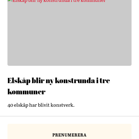
Elskåp blir ny konstrunda i tre
kommuner
40 elskåp har blivit konstverk.
PRENUMERERA