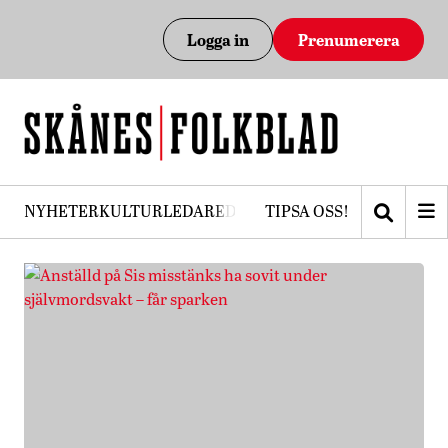
Logga in
Prenumerera
NYHETER
KULTUR
LEDARE
DEBATT
TIPSA OSS!
PRENUMERERA