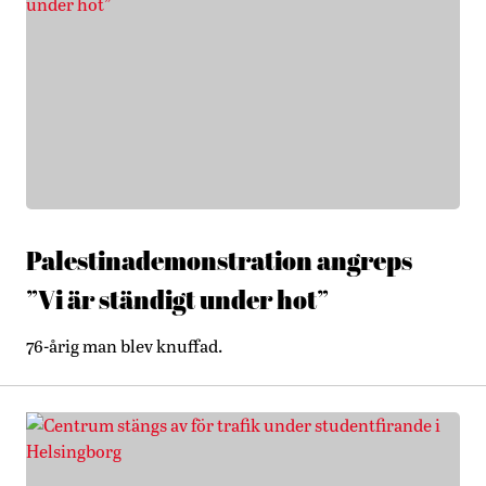
Palestinademonstration angreps –
”Vi är ständigt under hot”
76-årig man blev knuffad.