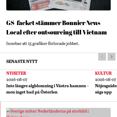
GS-facket stämmer Bonnier News
Local efter outsourcing till Vietnam
Innebar att 15 grafiker förlorade jobbet.
SENASTE NYTT
NYHETER
KULTUR
2026-08-07
2026-08-07
Inte längre algblomning i Västra hamnen –
Nöjesguiden
men inget bad på Österlen
sägs upp