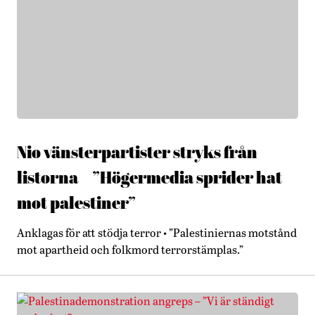
Nio vänsterpartister stryks från
listorna – ”Högermedia sprider hat
mot palestiner”
Anklagas för att stödja terror • ”Palestiniernas motstånd
mot apartheid och folkmord terrorstämplas.”