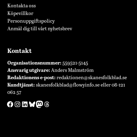
Kontakta oss
Köpevillkor
Personuppgiftspolicy
Anmäl dig till vårt nyhetsbrev
Kontakt
Organisationsnummer:
559521-5145
Ansvarig utgivare:
Anders Malmström
Redaktionens
e-post:
redaktionen@skanesfolkblad.se
Kundtjänst:
skanesfolkblad@flowyinfo.se
eller 08-121
062 57
Facebook
Instagram
LinkedIn
Bluesky
Mastodon
Threads