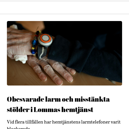
Obesvarade larm och misstänkta
stölder i Lommas hemtjänst
Vid flera tillfällen har hemtjänstens larmtelefoner varit
blockerade.