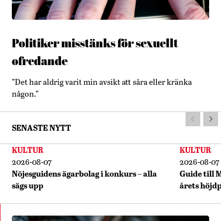
Politiker misstänks för sexuellt
ofredande
”Det har aldrig varit min avsikt att såra eller kränka
någon.”
SENASTE NYTT
KULTUR
KULTUR
2026-08-07
2026-08-07
Nöjesguidens ägarbolag i konkurs – alla
Guide till 
sägs upp
årets höjd