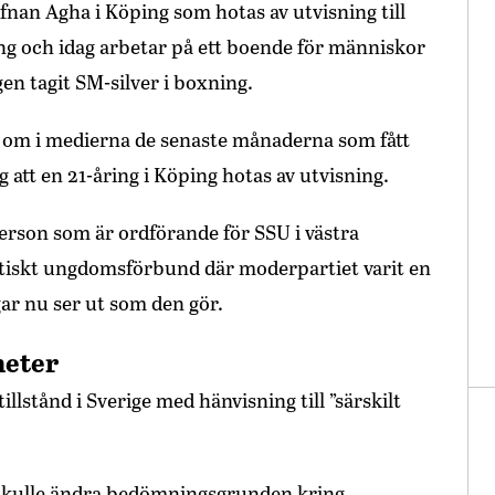
nan Agha i Köping som hotas av utvisning till
ing och idag arbetar på ett boende för människor
n tagit SM-silver i boxning.
 om i medierna de senaste månaderna som fått
g att en 21-åring i Köping hotas av utvisning.
 person som är ordförande för SSU i västra
litiskt ungdomsförbund där moderpartiet varit en
ngar nu ser ut som den gör.
heter
llstånd i Sverige med hänvisning till ”särskilt
n skulle ändra bedömningsgrunden kring