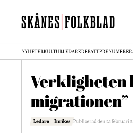
NYHETER
KULTUR
LEDARE
DEBATT
PRENUMERER
Verkligheten 
migrationen”
Ledare
Inrikes
Publicerad den 21 februari 