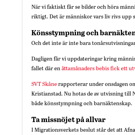
När vi faktiskt får se bilder och höra männ
riktigt. Det är människor vars liv rivs upp
Könsstympning och barnäkte
Och det inte är inte bara tonårsutvisning
Dagligen får vi uppdateringar kring männi
fallet där en
åttamånaders bebis fick ett u
SVT Skåne
rapporterar under onsdagen om 1
Kristianstad. Nu hotas de av utvisning till Ni
både könsstympning och barnäktenskap.
Ta missnöjet på allvar
I Migrationsverkets beslut står det att A