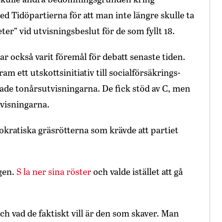
d Tidöpartierna för att man inte längre skulle ta
er” vid utvisningsbeslut för de som fyllt 18.
 också varit föremål för debatt senaste tiden.
m ett utskotts­initiativ till socialförsäkrings­
llade tonårsutvisningarna. De fick stöd av C, men
utvisningarna.
okratiska gräsrötterna som krävde att partiet
agen.
S la ner sina röster
och valde istället att gå
ch vad de faktiskt vill är den som skaver. Man