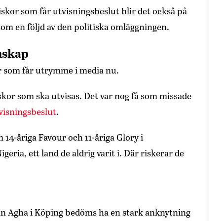
iskor som får utvisningsbeslut blir det också på
 som en följd av den politiska omläggningen.
nskap
ar som får utrymme i media nu.
skor som ska utvisas. Det var nog få som missade
tvisningsbeslut
.
4-åriga Favour och 11-åriga Glory i
geria, ett land de aldrig varit i. Där riskerar de
fnan Agha i Köping bedöms ha en stark anknytning