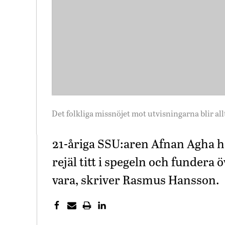
Det folkliga missnöjet mot utvisningarna blir allt
21-åriga SSU:aren Afnan Agha hot
rejäl titt i spegeln och fundera ö
vara, skriver Rasmus Hansson.