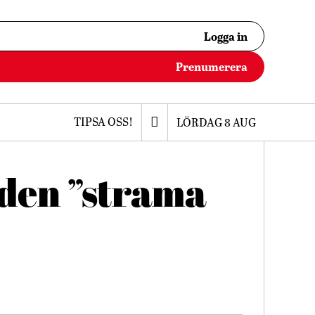
Logga in
Prenumerera
TIPSA OSS!
LÖRDAG 8 AUG
 den ”strama