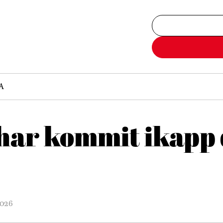
A
har kommit ikapp
2026