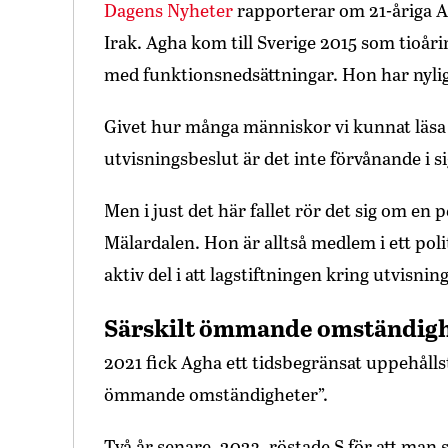
Dagens Nyheter
rapporterar om 21-åriga Af
Irak. Agha kom till Sverige 2015 som tioår
med funktionsnedsättningar. Hon har nylige
Givet hur många människor vi kunnat läsa
utvisningsbeslut är det inte förvånande i si
Men i just det här fallet rör det sig om en
Mälardalen. Hon är alltså medlem i ett po
aktiv del i att lagstiftningen kring utvisni
Särskilt ömmande omständig
2021 fick Agha ett tidsbegränsat uppehållsti
ömmande omständigheter”.
Två år senare, 2023, röstade S för att ma