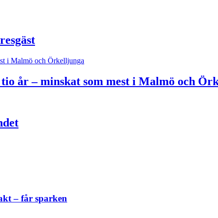
resgäst
 tio år – minskat som mest i Malmö och Örk
ndet
akt – får sparken