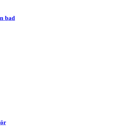
ån bad
tör