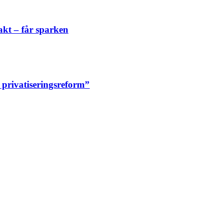
akt – får sparken
n privatiseringsreform”