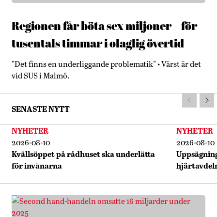
Regionen får böta sex miljoner – för
tusentals timmar i olaglig övertid
"Det finns en underliggande problematik" • Värst är det
vid SUS i Malmö.
SENASTE NYTT
NYHETER
NYHETER
2026-08-10
2026-08-10
Kvällsöppet på rådhuset ska underlätta
Uppsägning
för invånarna
hjärtavdeln