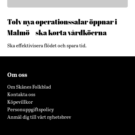
Tolv nya operationssalar öppnar i
Malmö – ska korta vårdköerna
Ska effektivisera flödet och spara tid.
Om oss
Om Skånes Folkblad
Kontakta oss
Köpevillkor
Personuppgiftspolicy
Anmäl dig till vårt nyhetsbrev