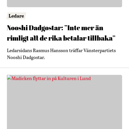
Ledare
Nooshi Dadgostar: ”Inte mer än
rimligt att de rika betalar tillbaka”
Ledarsidans Rasmus Hansson träffar Vänsterpartiets
Nooshi Dadgostar.