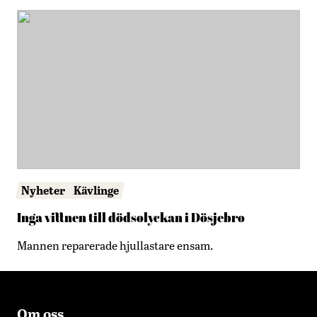
Nyheter
Kävlinge
Inga vittnen till dödsolyckan i Dösjebro
Mannen reparerade hjullastare ensam.
Om oss