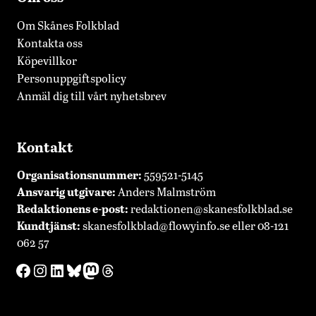
Om Skånes Folkblad
Kontakta oss
Köpevillkor
Personuppgiftspolicy
Anmäl dig till vårt nyhetsbrev
Kontakt
Organisationsnummer:
559521-5145
Ansvarig utgivare:
Anders Malmström
Redaktionens
e-post:
redaktionen@skanesfolkblad.se
Kundtjänst:
skanesfolkblad@flowyinfo.se
eller 08-121
062 57
Facebook
Instagram
LinkedIn
Bluesky
Mastodon
Threads