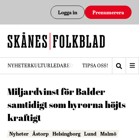
Logga in
Prenumerera
NYHETER
KULTUR
LEDARE
DEBATT
TIPSA OSS!
PRENUMERERA
Miljardvinst för Balder
samtidigt som hyrorna höjts
kraftigt
Nyheter
Åstorp
Helsingborg
Lund
Malmö