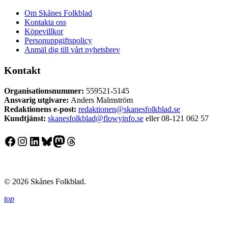
Om Skånes Folkblad
Kontakta oss
Köpevillkor
Personuppgiftspolicy
Anmäl dig till vårt nyhetsbrev
Kontakt
Organisationsnummer:
559521-5145
Ansvarig utgivare:
Anders Malmström
Redaktionens
e-post:
redaktionen@skanesfolkblad.se
Kundtjänst:
skanesfolkblad@flowyinfo.se
eller 08-121 062 57
Facebook
Instagram
LinkedIn
Bluesky
Mastodon
Threads
© 2026 Skånes Folkblad.
top