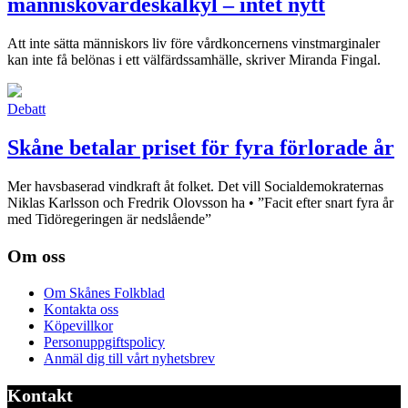
människovärdeskalkyl – intet nytt
Att inte sätta människors liv före vårdkoncernens vinstmarginaler
kan inte få belönas i ett välfärdssamhälle, skriver Miranda Fingal.
Debatt
Skåne betalar priset för fyra förlorade år
Mer havsbaserad vindkraft åt folket. Det vill Socialdemokraternas
Niklas Karlsson och Fredrik Olovsson ha • ”Facit efter snart fyra år
med Tidöregeringen är nedslående”
Om oss
Om Skånes Folkblad
Kontakta oss
Köpevillkor
Personuppgiftspolicy
Anmäl dig till vårt nyhetsbrev
Kontakt