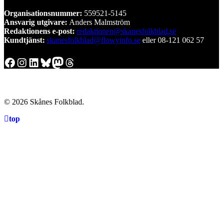
Organisationsnummer:
559521-5145
Ansvarig utgivare:
Anders Malmström
Redaktionens
e-post:
redaktionen@skanesfolkblad.se
Kundtjänst:
skanesfolkblad@flowyinfo.se
eller 08-121 062 57
Facebook
Instagram
LinkedIn
Bluesky
Mastodon
Threads
© 2026 Skånes Folkblad.
top