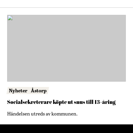
Nyheter
Åstorp
Socialsekreterare köpte ut snus till 13-åring
Händelsen utreds av kommunen.