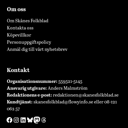
Om oss
Om Skånes Folkblad
Kontakta oss
Köpevillkor
Personuppgiftspolicy
Anmäl dig till vårt nyhetsbrev
Kontakt
Organisationsnummer:
559521-5145
Ansvarig utgivare:
Anders Malmström
Redaktionens
e-post:
redaktionen@skanesfolkblad.se
Kundtjänst:
skanesfolkblad@flowyinfo.se
eller 08-121
062 57
Facebook
Instagram
LinkedIn
Bluesky
Mastodon
Threads