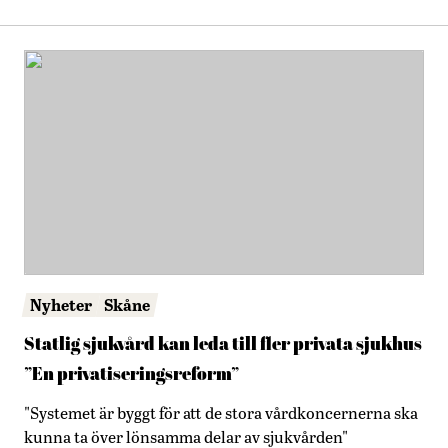
Nyheter
Skåne
Statlig sjukvård kan leda till fler privata sjukhus
”En privatiseringsreform”
"Systemet är byggt för att de stora vårdkoncernerna ska
kunna ta över lönsamma delar av sjukvården"