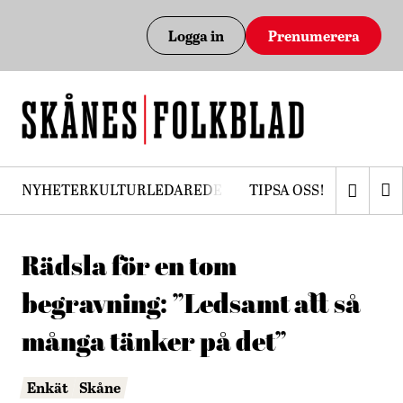
Logga in
Prenumerera
NYHETER
KULTUR
LEDARE
DEBATT
TIPSA OSS!
PRENUMERERA
Rädsla för en tom
begravning: ”Ledsamt att så
många tänker på det”
Enkät
Skåne