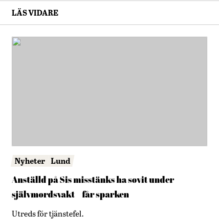
LÄS VIDARE
Nyheter
Lund
Anställd på Sis misstänks ha sovit under
självmordsvakt – får sparken
Utreds för tjänstefel.