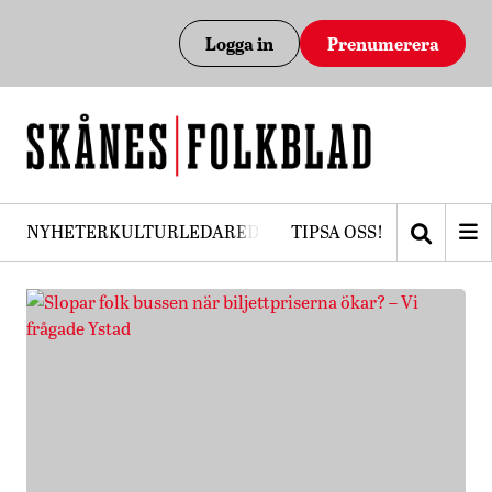
Logga in
Prenumerera
NYHETER
KULTUR
LEDARE
DEBATT
TIPSA OSS!
PRENUMERERA