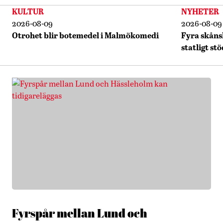
KULTUR
NYHETER
2026-08-09
2026-08-09
Otrohet blir botemedel i Malmökomedi
Fyra skåns
statligt stö
Fyrspår mellan Lund och