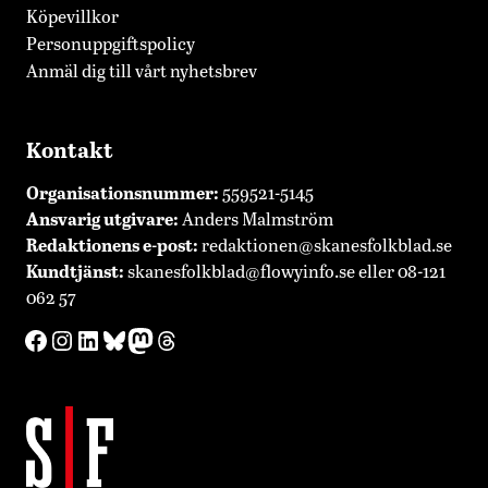
Köpevillkor
Personuppgiftspolicy
Anmäl dig till vårt nyhetsbrev
Kontakt
Organisationsnummer:
559521-5145
Ansvarig utgivare:
Anders Malmström
Redaktionens
e-post:
redaktionen@skanesfolkblad.se
Kundtjänst:
skanesfolkblad@flowyinfo.se
eller 08-121
062 57
Facebook
Instagram
LinkedIn
Bluesky
Mastodon
Threads