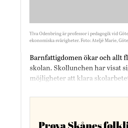
Ylva Odenbring är professor i pedagogik vid Göte
ekonomiska svårigheter. Foto: Ateljé Marie, Göt
Barnfattigdomen ökar och allt f
skolan. Skollunchen har visat s
möjligheter att klara skolarbete
Prova Skånes folkl