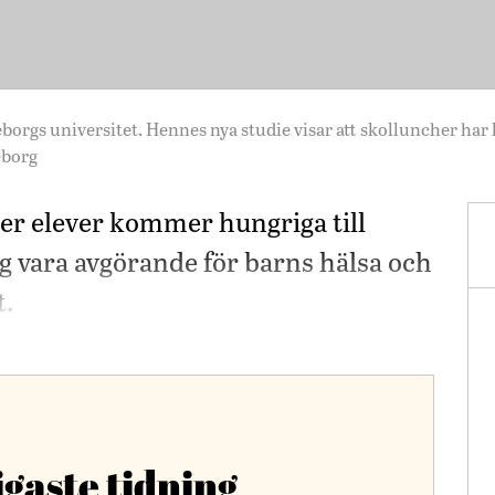
borgs universitet. Hennes nya studie visar att skolluncher har k
eborg
ler elever kommer hungriga till
ig vara avgörande för barns hälsa och
t.
igaste tidning