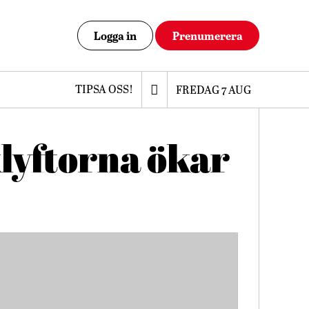
Logga in
Prenumerera
TIPSA OSS!
FREDAG 7 AUG
klyftorna ökar