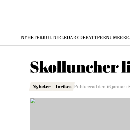
NYHETER
KULTUR
LEDARE
DEBATT
PRENUMERER
Skolluncher l
Nyheter
Inrikes
Publicerad den 16 januari 