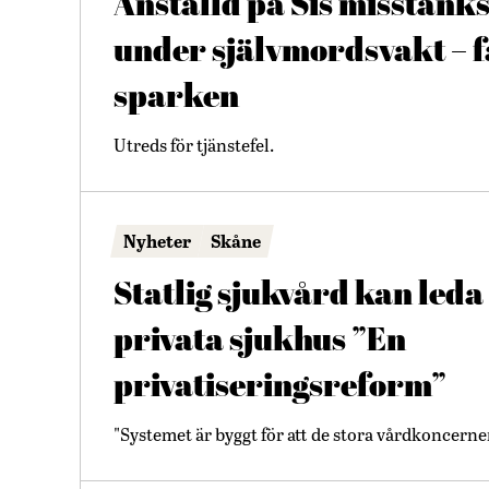
Anställd på Sis misstänks
under självmordsvakt – 
sparken
Utreds för tjänstefel.
Nyheter
Skåne
Statlig sjukvård kan leda t
privata sjukhus ”En
privatiseringsreform”
"Systemet är byggt för att de stora vårdkoncern