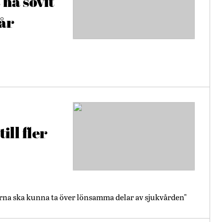
 ha sovit
får
ill fler
erna ska kunna ta över lönsamma delar av sjukvården"