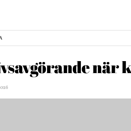
A
ivsavgörande när 
2026