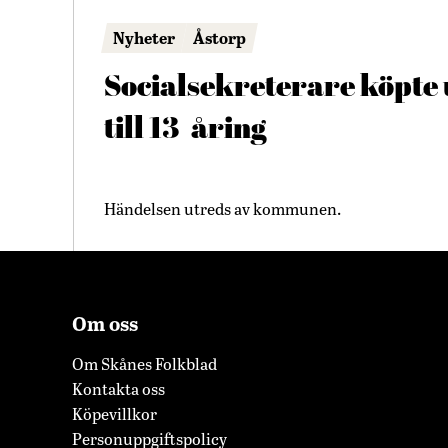
Nyheter
Åstorp
Socialsekreterare köpte 
till 13-åring
Händelsen utreds av kommunen.
Om oss
Om Skånes Folkblad
Kontakta oss
Köpevillkor
Personuppgiftspolicy