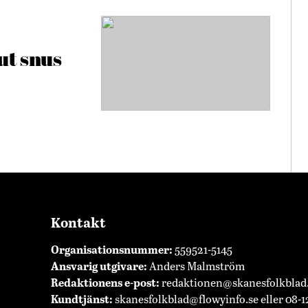
ut snus
Kontakt
Organisationsnummer:
559521-5145
Ansvarig utgivare:
Anders Malmström
Redaktionens
e-post:
redaktionen@skanesfolkblad
Kundtjänst:
skanesfolkblad@flowyinfo.se
eller 08-1