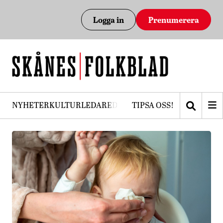
Logga in
Prenumerera
NYHETER
KULTUR
LEDARE
DEBATT
TIPSA OSS!
PRENUMERERA