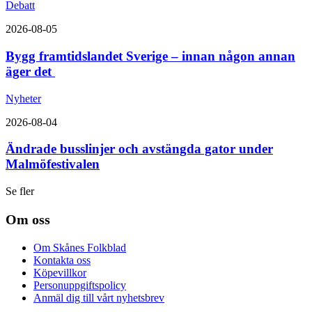
Debatt
2026-08-05
Bygg framtidslandet Sverige – innan någon annan
äger det
Nyheter
2026-08-04
Ändrade busslinjer och avstängda gator under
Malmöfestivalen
Se fler
Om oss
Om Skånes Folkblad
Kontakta oss
Köpevillkor
Personuppgiftspolicy
Anmäl dig till vårt nyhetsbrev