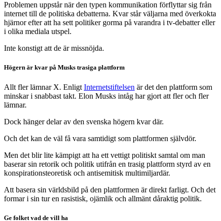
Problemen uppstår när den typen kommunikation förflyttar sig från
internet till de politiska debatterna. Kvar står väljarna med överkokta
hjärnor efter att ha sett politiker gorma på varandra i tv-debatter eller
i olika mediala utspel.
Inte konstigt att de är missnöjda.
Högern är kvar på Musks trasiga plattform
Allt fler lämnar X. Enligt
Internetstiftelsen
är det den plattform som
minskar i snabbast takt. Elon Musks intåg har gjort att fler och fler
lämnar.
Dock hänger delar av den svenska högern kvar där.
Och det kan de väl få vara samtidigt som plattformen självdör.
Men det blir lite kämpigt att ha ett vettigt politiskt samtal om man
baserar sin retorik och politik utifrån en trasig plattform styrd av en
konspirationsteoretisk och antisemitisk multimiljardär.
Att basera sin världsbild på den plattformen är direkt farligt. Och det
formar i sin tur en rasistisk, ojämlik och allmänt dåraktig politik.
Ge folket vad de vill ha