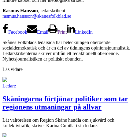
Mindre käbbel och fler ideologiska strider.
Rasmus Hansson
, ledarskribent
rasmus.hansson@skanesfolkblad.se
Facebook
Email
Print
LinkedIn
Skånes Folkblads ledarsida har beteckningen oberoende
socialdemokratisk och är en del av tidningens opinionsjournalistik.
Ledarskribenterna skriver utifrån ett redaktionellt oberoende.
Nyhetsjournalistiken är politiskt obunden.
Läs vidare
Ledare
Skåningarna förtjänar politiker som tar
regionens utmaningar på allvar
Låt valrörelsen om Region Skåne handla om sjukvård och
kollektivtrafik, skriver Karina Cubilla i sin ledare.