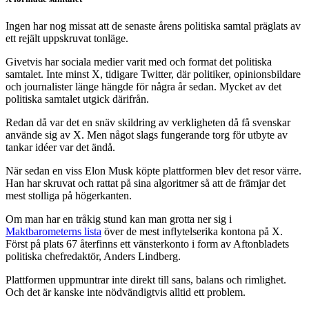
Ingen har nog missat att de senaste årens politiska samtal präglats av
ett rejält uppskruvat tonläge.
Givetvis har sociala medier varit med och format det politiska
samtalet. Inte minst X, tidigare Twitter, där politiker, opinionsbildare
och journalister länge hängde för några år sedan. Mycket av det
politiska samtalet utgick därifrån.
Redan då var det en snäv skildring av verkligheten då få svenskar
använde sig av X. Men något slags fungerande torg för utbyte av
tankar idéer var det ändå.
När sedan en viss Elon Musk köpte plattformen blev det resor värre.
Han har skruvat och rattat på sina algoritmer så att de främjar det
mest stolliga på högerkanten.
Om man har en tråkig stund kan man grotta ner sig i
Maktbarometerns lista
över de mest inflytelserika kontona på X.
Först på plats 67 återfinns ett vänsterkonto i form av Aftonbladets
politiska chefredaktör, Anders Lindberg.
Plattformen uppmuntrar inte direkt till sans, balans och rimlighet.
Och det är kanske inte nödvändigtvis alltid ett problem.