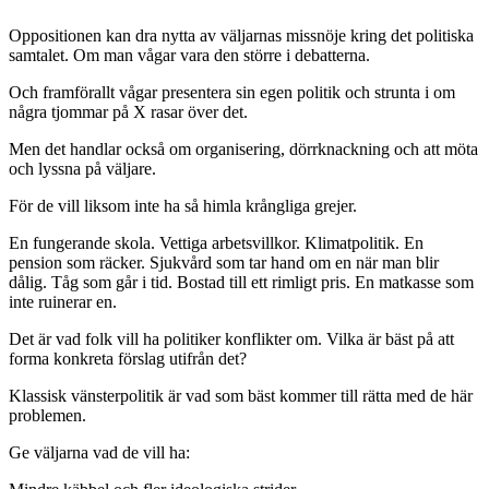
Oppositionen kan dra nytta av väljarnas missnöje kring det politiska
samtalet. Om man vågar vara den större i debatterna.
Och framförallt vågar presentera sin egen politik och strunta i om
några tjommar på X rasar över det.
Men det handlar också om organisering, dörrknackning och att möta
och lyssna på väljare.
För de vill liksom inte ha så himla krångliga grejer.
En fungerande skola. Vettiga arbetsvillkor. Klimatpolitik. En
pension som räcker. Sjukvård som tar hand om en när man blir
dålig. Tåg som går i tid. Bostad till ett rimligt pris. En matkasse som
inte ruinerar en.
Det är vad folk vill ha politiker konflikter om. Vilka är bäst på att
forma konkreta förslag utifrån det?
Klassisk vänsterpolitik är vad som bäst kommer till rätta med de här
problemen.
Ge väljarna vad de vill ha: