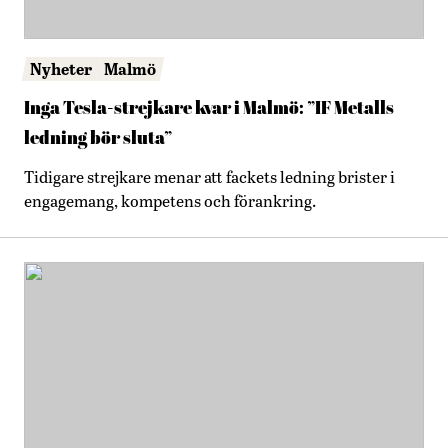
Nyheter
Malmö
Inga Tesla-strejkare kvar i Malmö: ”IF Metalls
ledning bör sluta”
Tidigare strejkare menar att fackets ledning brister i
engagemang, kompetens och förankring.