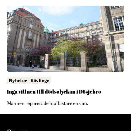
Nyheter
Kävlinge
Inga vittnen till dödsolyckan i Dösjebro
Mannen reparerade hjullastare ensam.