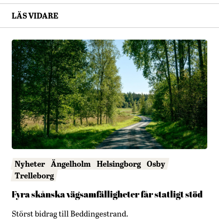
LÄS VIDARE
Nyheter
Ängelholm
Helsingborg
Osby
Trelleborg
Fyra skånska vägsamfälligheter får statligt stöd
Störst bidrag till Beddingestrand.