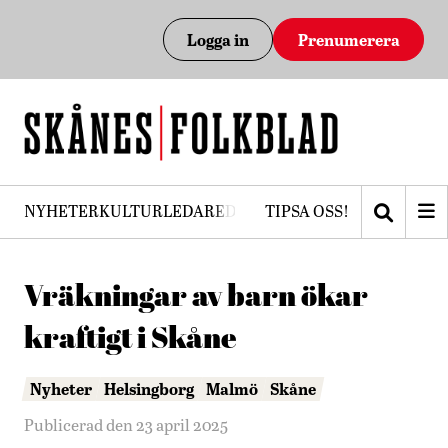
Logga in
Prenumerera
NYHETER
KULTUR
LEDARE
DEBATT
TIPSA OSS!
PRENUMERERA
Vräkningar av barn ökar
kraftigt i Skåne
Nyheter
Helsingborg
Malmö
Skåne
Publicerad den 23 april 2025