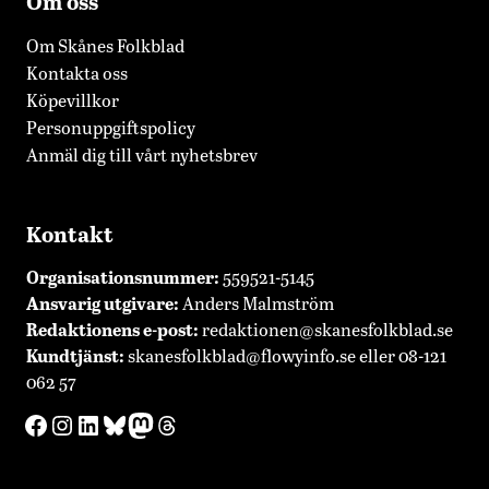
Om oss
Om Skånes Folkblad
Kontakta oss
Köpevillkor
Personuppgiftspolicy
Anmäl dig till vårt nyhetsbrev
Kontakt
Organisationsnummer:
559521-5145
Ansvarig utgivare:
Anders Malmström
Redaktionens
e-post:
redaktionen@skanesfolkblad.se
Kundtjänst:
skanesfolkblad@flowyinfo.se
eller 08-121
062 57
Facebook
Instagram
LinkedIn
Bluesky
Mastodon
Threads