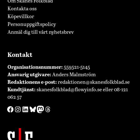
Om Skånes Folkblad
Kontakta oss
Köpevillkor
Personuppgiftspolicy
Anmäl dig till vårt nyhetsbrev
Kontakt
Organisationsnummer:
559521-5145
Ansvarig utgivare:
Anders Malmström
Redaktionens
e-post:
redaktionen@skanesfolkblad.se
Kundtjänst:
skanesfolkblad@flowyinfo.se
eller 08-121
062 57
Facebook
Instagram
LinkedIn
Bluesky
Mastodon
Threads