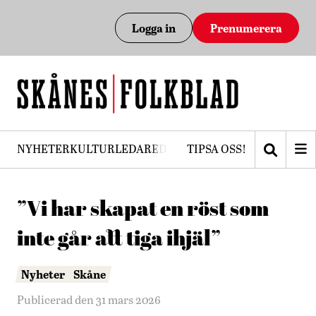
Logga in
Prenumerera
NYHETER
KULTUR
LEDARE
DEBATT
TIPSA OSS!
PRENUMERERA
”Vi har skapat en röst som
inte går att tiga ihjäl”
Nyheter
Skåne
Publicerad den 31 mars 2026