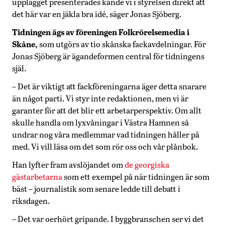
upplägget presenterades kände vi i styrelsen direkt att
det här var en jäkla bra idé, säger Jonas Sjöberg.
Tidningen ägs av föreningen Folkrörelsemedia i
Skåne,
som utgörs av tio skånska fackavdelningar. För
Jonas Sjöberg är ägandeformen central för tidningens
själ.
– Det är viktigt att fackföreningarna äger detta snarare
än något parti. Vi styr inte redaktionen, men vi är
garanter för att det blir ett arbetarperspektiv. Om allt
skulle handla om lyxvåningar i Västra Hamnen så
undrar nog våra medlemmar vad tidningen håller på
med. Vi vill läsa om det som rör oss och vår plånbok.
Han lyfter fram avslöjandet om
de georgiska
gästarbetarna
som ett exempel på när tidningen är som
bäst – journalistik som senare ledde till debatt i
riksdagen.
– Det var oerhört gripande. I byggbranschen ser vi det