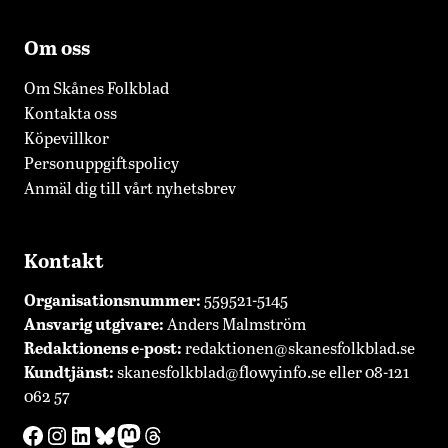
Om oss
Om Skånes Folkblad
Kontakta oss
Köpevillkor
Personuppgiftspolicy
Anmäl dig till vårt nyhetsbrev
Kontakt
Organisationsnummer:
559521-5145
Ansvarig utgivare:
Anders Malmström
Redaktionens
e-post:
redaktionen@skanesfolkblad.se
Kundtjänst:
skanesfolkblad@flowyinfo.se
eller 08-121
062 57
Facebook
Instagram
LinkedIn
Bluesky
Mastodon
Threads