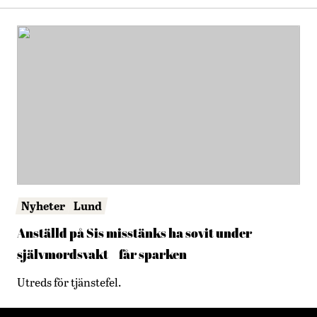
Nyheter
Lund
Anställd på Sis misstänks ha sovit under
självmordsvakt – får sparken
Utreds för tjänstefel.