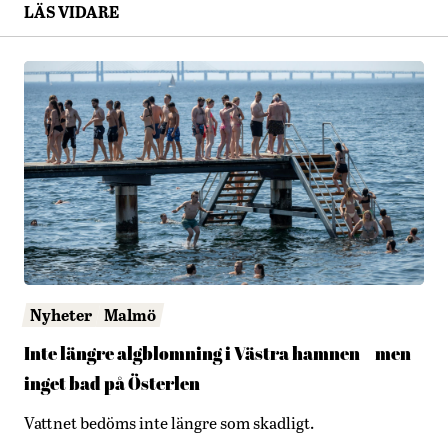
LÄS VIDARE
Nyheter
Malmö
Inte längre algblomning i Västra hamnen – men
inget bad på Österlen
Vattnet bedöms inte längre som skadligt.