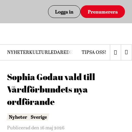
Logga in
Prenumerera
NYHETER
KULTUR
LEDARE
DEBATT
TIPSA OSS!
PRENUMERERA
Sophia Godau vald till
Vårdförbundets nya
ordförande
Nyheter
Sverige
Publicerad den 16 maj 2026