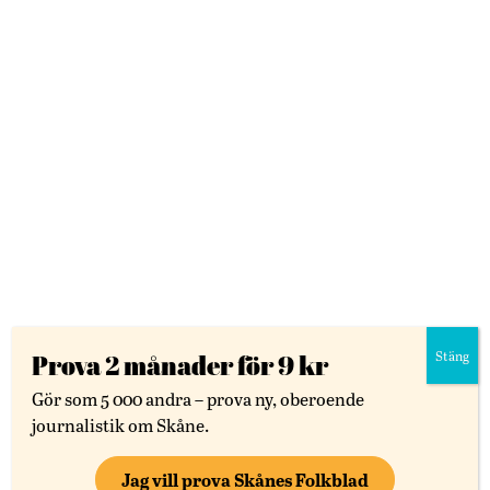
LÄS VIDARE
Stäng
Prova 2 månader för 9 kr
Nyheter
Hässleholm
Gör som 5 000 andra – prova ny, oberoende
Kritiken växer mot nedläggningen av
journalistik om Skåne.
Musikteaterskolan: ”Ett kulturarv”
Jag vill prova Skånes Folkblad
Politiker kräver svar om hur nedläggningen har