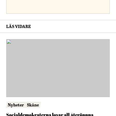
LÄS VIDARE
Nyheter
Skåne
Socialdemokraterna lovar att återöppna