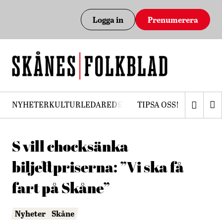
Logga in
Prenumerera
NYHETER
KULTUR
LEDARE
DEBATT
TIPSA OSS!
PRENUMERERA
S vill chocksänka
biljettpriserna: ”Vi ska få
fart på Skåne”
Nyheter
Skåne