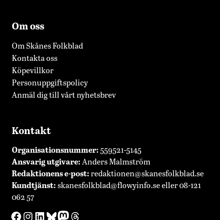
Om oss
Om Skånes Folkblad
Kontakta oss
Köpevillkor
Personuppgiftspolicy
Anmäl dig till vårt nyhetsbrev
Kontakt
Organisationsnummer:
559521-5145
Ansvarig utgivare:
Anders Malmström
Redaktionens
e-post:
redaktionen@skanesfolkblad.se
Kundtjänst:
skanesfolkblad@flowyinfo.se
eller 08-121
062 57
Facebook
Instagram
LinkedIn
Bluesky
Mastodon
Threads