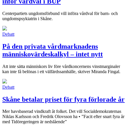
inför vårdval i BUP
Centerpartiets ungdomsförbund vill införa vårdval för barn- och
ungdomspsykiatrin i Skåne.
Debatt
På den privata vårdmarknadens
människovärdeskalkyl – intet nytt
Att inte sätta människors liv före vårdkoncernens vinstmarginaler
kan inte få belönas i ett välfärdssamhälle, skriver Miranda Fingal.
Debatt
Skåne betalar priset för fyra förlorade år
Mer havsbaserad vindkraft åt folket. Det vill Socialdemokraternas
Niklas Karlsson och Fredrik Olovsson ha • ”Facit efter snart fyra år
med Tidöregeringen är nedslående”