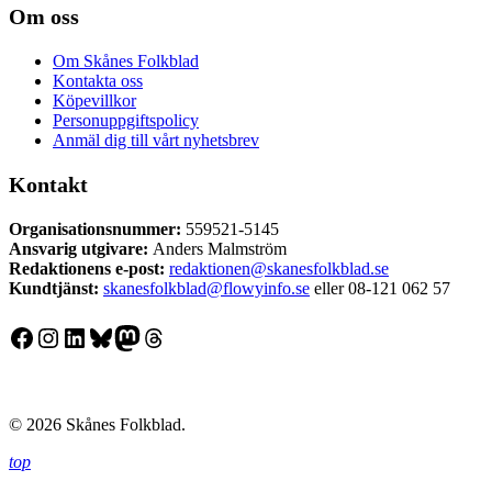
Om oss
Om Skånes Folkblad
Kontakta oss
Köpevillkor
Personuppgiftspolicy
Anmäl dig till vårt nyhetsbrev
Kontakt
Organisationsnummer:
559521-5145
Ansvarig utgivare:
Anders Malmström
Redaktionens
e-post:
redaktionen@skanesfolkblad.se
Kundtjänst:
skanesfolkblad@flowyinfo.se
eller 08-121 062 57
Facebook
Instagram
LinkedIn
Bluesky
Mastodon
Threads
© 2026 Skånes Folkblad.
top