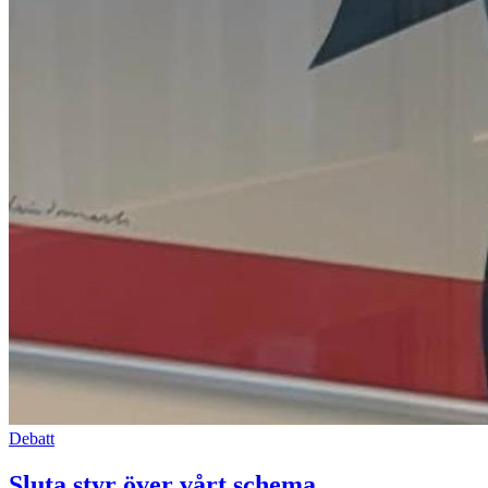
Debatt
Sluta styr över vårt schema