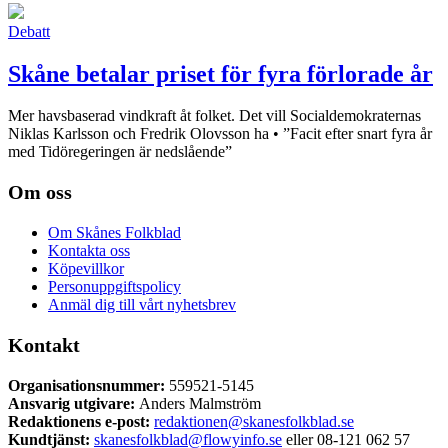
Debatt
Skåne betalar priset för fyra förlorade år
Mer havsbaserad vindkraft åt folket. Det vill Socialdemokraternas
Niklas Karlsson och Fredrik Olovsson ha • ”Facit efter snart fyra år
med Tidöregeringen är nedslående”
Om oss
Om Skånes Folkblad
Kontakta oss
Köpevillkor
Personuppgiftspolicy
Anmäl dig till vårt nyhetsbrev
Kontakt
Organisationsnummer:
559521-5145
Ansvarig utgivare:
Anders Malmström
Redaktionens
e-post:
redaktionen@skanesfolkblad.se
Kundtjänst:
skanesfolkblad@flowyinfo.se
eller 08-121 062 57