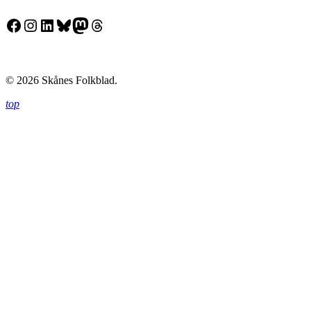
Facebook
Instagram
LinkedIn
Bluesky
Mastodon
Threads
© 2026 Skånes Folkblad.
top