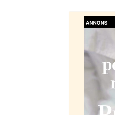
samhällsvård.
En viktig förklaring är hur systemet har fö
Placeringsvården har i allt högre grad organ
köps och säljs och där barn placeras där det
förutsättningarna för en stabil och trygg va
ibland flyttas runt över hela landet, långt b
som kan vara avgörande skyddsfaktorer i der
För barn som redan har upplevt svåra trauma
avgörande. Ändå ser vi alltför ofta samman
och avbruten skolgång. Barn som redan har 
mer illa.