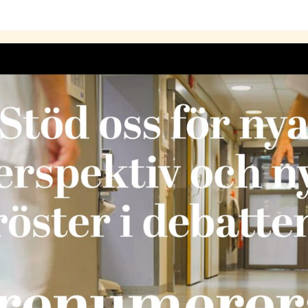
rändrats under de senaste decennierna.
iserats enligt en marknadslogik där platser
 råkar finnas lediga platser, snarare än där
rdag är bäst. I praktiken innebär detta att barn
ort från sin skola, sina vänner och de relationer
as liv.
n är stabilitet och kontinuitet helt
brott i placeringar, upprepade omplaceringar
haft det svårt riskerar därmed att fara ännu