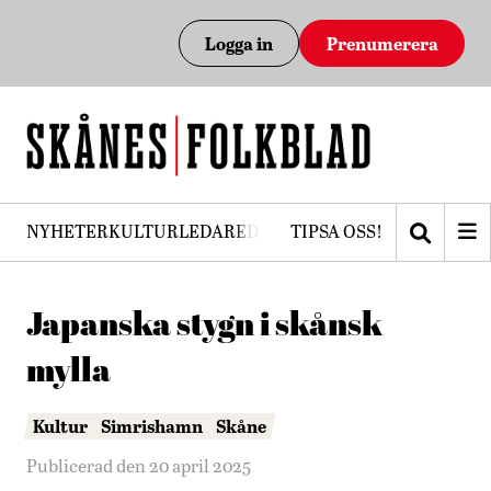
Logga in
Prenumerera
NYHETER
KULTUR
LEDARE
DEBATT
TIPSA OSS!
PRENUMERERA
Japanska stygn i skånsk
mylla
Kultur
Simrishamn
Skåne
Publicerad den 20 april 2025