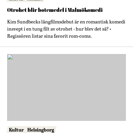
Otrohet blir botemedel i Malmökomedi
Kim Sundbecks långfilmsdebut är en romantisk komedi
insvept i en tung filt av otrohet - hur blev det så? •
Regissören listar sina favorit rom-coms.
Kultur
Helsingborg