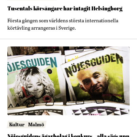
Tusentals körsångare har intagit Helsingborg
Första gången som världens största internationella
körtävling arrangeras i Sverige.
Kultur
Malmö
Nöjesguidens ägarbolag i konkurs – alla sägs upp