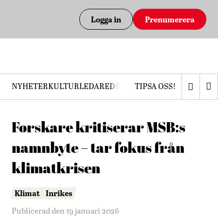
Logga in
Prenumerera
NYHETER
KULTUR
LEDARE
DEBATT
TIPSA OSS!
PRENUMERERA
Forskare kritiserar MSB:s
namnbyte – tar fokus från
klimatkrisen
Klimat
Inrikes
Publicerad den 19 januari 2026