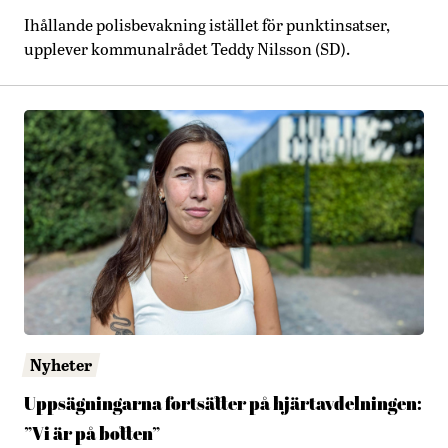
Ihållande polisbevakning istället för punktinsatser,
upplever kommunalrådet Teddy Nilsson (SD).
Nyheter
Uppsägningarna fortsätter på hjärtavdelningen:
”Vi är på botten”