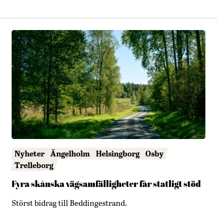
Nyheter
Ängelholm
Helsingborg
Osby
Trelleborg
Fyra skånska vägsamfälligheter får statligt stöd
Störst bidrag till Beddingestrand.