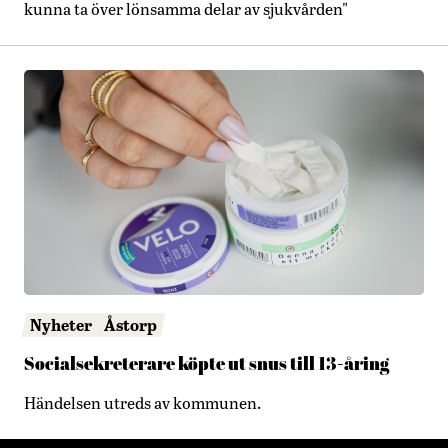
kunna ta över lönsamma delar av sjukvården"
Nyheter
Åstorp
Socialsekreterare köpte ut snus till 13-åring
Händelsen utreds av kommunen.