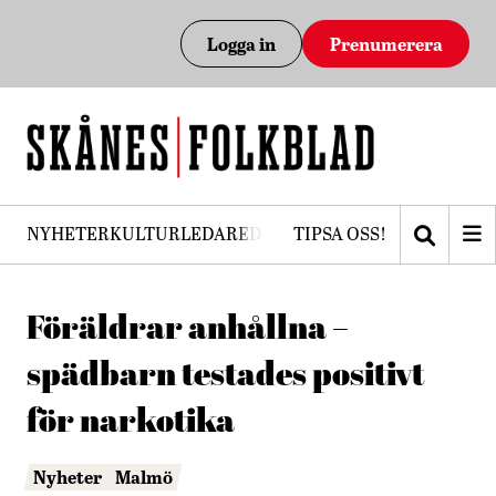
Logga in
Prenumerera
NYHETER
KULTUR
LEDARE
DEBATT
TIPSA OSS!
PRENUMERERA
Föräldrar anhållna –
spädbarn testades positivt
för narkotika
Nyheter
Malmö