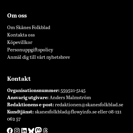
Om oss
Om Skånes Folkblad
Kontakta oss
Köpevillkor
Personuppgiftspolicy
Anmäl dig till vårt nyhetsbrev
Kontakt
Organisationsnummer:
559521-5145
Ansvarig utgivare:
Anders Malmström
Redaktionens
e-post:
redaktionen@skanesfolkblad.se
Kundtjänst:
skanesfolkblad@flowyinfo.se
eller 08-121
062 57
Facebook
Instagram
LinkedIn
Bluesky
Mastodon
Threads