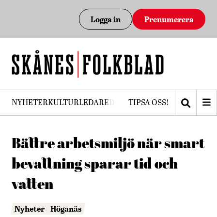
Logga in
Prenumerera
NYHETER
KULTUR
LEDARE
DEBATT
TIPSA OSS!
PRENUMERERA
Bättre arbetsmiljö när smart
bevattning sparar tid och
vatten
Nyheter
Höganäs