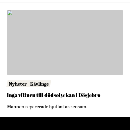
Nyheter
Kävlinge
Inga vittnen till dödsolyckan i Dösjebro
Mannen reparerade hjullastare ensam.