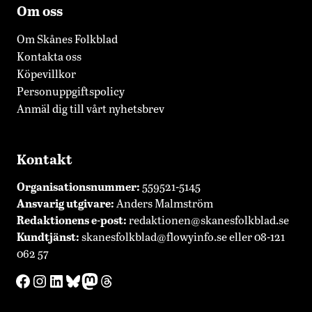
Om oss
Om Skånes Folkblad
Kontakta oss
Köpevillkor
Personuppgiftspolicy
Anmäl dig till vårt nyhetsbrev
Kontakt
Organisationsnummer:
559521-5145
Ansvarig utgivare:
Anders Malmström
Redaktionens
e-post:
redaktionen@skanesfolkblad.se
Kundtjänst:
skanesfolkblad@flowyinfo.se
eller 08-121
062 57
Facebook
Instagram
LinkedIn
Bluesky
Mastodon
Threads