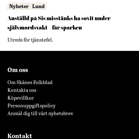
Nyheter
Lund
Anställd på Sis misstänks ha sovit under
självmordsvakt – får sparken
Utreds för tjänstefel.
Om oss
Om Skånes Folkblad
Kontakta oss
Köpevillkor
Personuppgiftspolicy
Anmäl dig till vårt nyhetsbrev
Kontakt