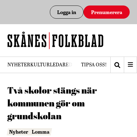
Logga in
Prenumerera
NYHETER
KULTUR
LEDARE
DEBATT
TIPSA OSS!
PRENUMERERA
Två skolor stängs när
kommunen gör om
grundskolan
Nyheter
Lomma