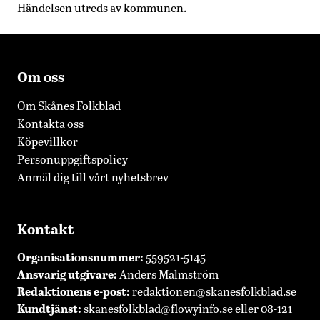
Händelsen utreds av kommunen.
Om oss
Om Skånes Folkblad
Kontakta oss
Köpevillkor
Personuppgiftspolicy
Anmäl dig till vårt nyhetsbrev
Kontakt
Organisationsnummer:
559521-5145
Ansvarig utgivare:
Anders Malmström
Redaktionens
e-post:
redaktionen@skanesfolkblad.se
Kundtjänst:
skanesfolkblad@flowyinfo.se
eller 08-121