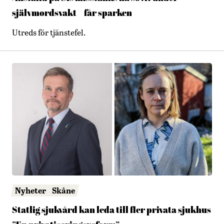
självmordsvakt – får sparken
Utreds för tjänstefel.
Nyheter
Skåne
Statlig sjukvård kan leda till fler privata sjukhus