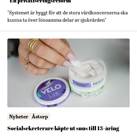
”En privatiseringsreform”
"Systemet är byggt för att de stora vårdkoncernerna ska
kunna ta över lönsamma delar av sjukvården"
Nyheter
Åstorp
Socialsekreterare köpte ut snus till 13-åring