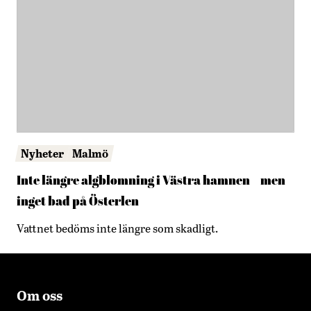
Nyheter
Malmö
Inte längre algblomning i Västra hamnen – men
inget bad på Österlen
Vattnet bedöms inte längre som skadligt.
Om oss