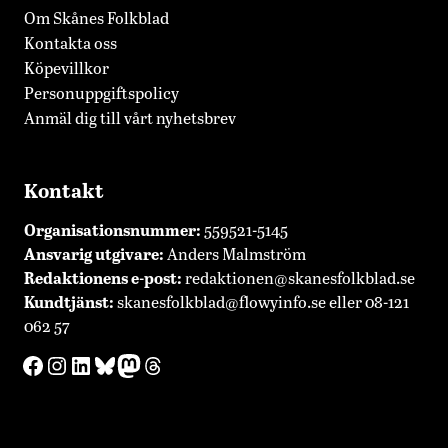
Om Skånes Folkblad
Kontakta oss
Köpevillkor
Personuppgiftspolicy
Anmäl dig till vårt nyhetsbrev
Kontakt
Organisationsnummer:
559521-5145
Ansvarig utgivare:
Anders Malmström
Redaktionens
e-post:
redaktionen@skanesfolkblad.se
Kundtjänst:
skanesfolkblad@flowyinfo.se
eller 08-121
062 57
Facebook
Instagram
LinkedIn
Bluesky
Mastodon
Threads