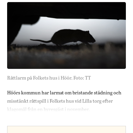
Råttlarm på Folkets hus i Höör. Foto: TT
Höörs kommun har larmat om bristande städning och
misstänkt råttspill i Folkets hus vid Lilla torg efter
klagomål från en hyresgäst i november.