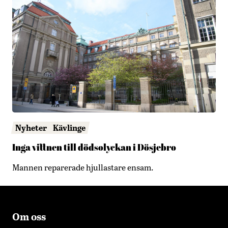
Nyheter
Kävlinge
Inga vittnen till dödsolyckan i Dösjebro
Mannen reparerade hjullastare ensam.
Om oss