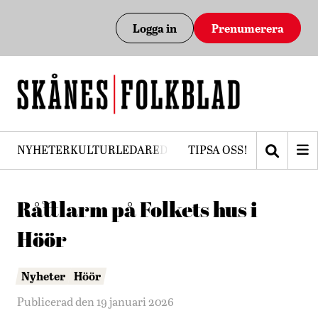
Logga in
Prenumerera
NYHETER
KULTUR
LEDARE
DEBATT
TIPSA OSS!
PRENUMERERA
Råttlarm på Folkets hus i
Höör
Nyheter
Höör
Publicerad den 19 januari 2026