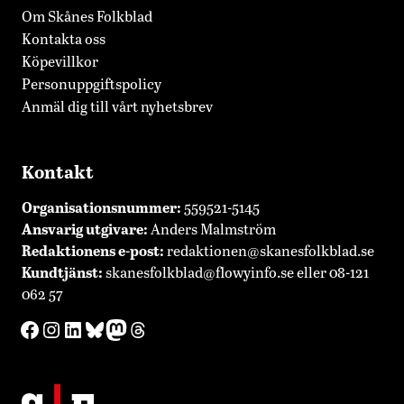
Om Skånes Folkblad
Kontakta oss
Köpevillkor
Personuppgiftspolicy
Anmäl dig till vårt nyhetsbrev
Kontakt
Organisationsnummer:
559521-5145
Ansvarig utgivare:
Anders Malmström
Redaktionens
e-post:
redaktionen@skanesfolkblad.se
Kundtjänst:
skanesfolkblad@flowyinfo.se
eller 08-121
062 57
Facebook
Instagram
LinkedIn
Bluesky
Mastodon
Threads