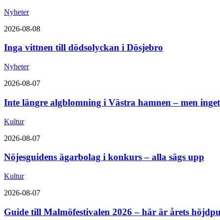
Nyheter
2026-08-08
Inga vittnen till dödsolyckan i Dösjebro
Nyheter
2026-08-07
Inte längre algblomning i Västra hamnen – men inget
Kultur
2026-08-07
Nöjesguidens ägarbolag i konkurs – alla sägs upp
Kultur
2026-08-07
Guide till Malmöfestivalen 2026 – här är årets höjdp