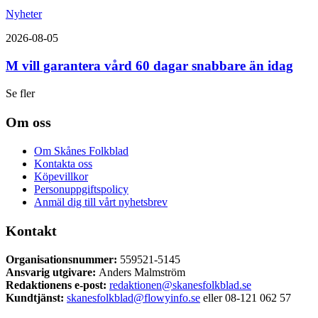
Nyheter
2026-08-05
M vill garantera vård 60 dagar snabbare än idag
Se fler
Om oss
Om Skånes Folkblad
Kontakta oss
Köpevillkor
Personuppgiftspolicy
Anmäl dig till vårt nyhetsbrev
Kontakt
Organisationsnummer:
559521-5145
Ansvarig utgivare:
Anders Malmström
Redaktionens
e-post:
redaktionen@skanesfolkblad.se
Kundtjänst:
skanesfolkblad@flowyinfo.se
eller 08-121 062 57