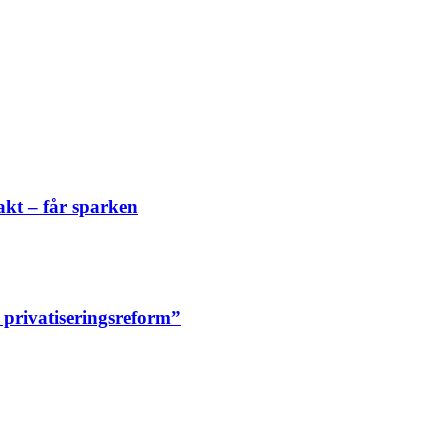
akt – får sparken
n privatiseringsreform”