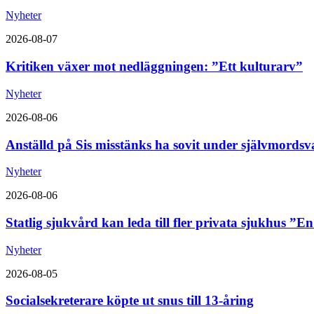
Nyheter
2026-08-07
Kritiken växer mot nedläggningen: ”Ett kulturarv”
Nyheter
2026-08-06
Anställd på Sis misstänks ha sovit under självmordsv
Nyheter
2026-08-06
Statlig sjukvård kan leda till fler privata sjukhus ”E
Nyheter
2026-08-05
Socialsekreterare köpte ut snus till 13-åring