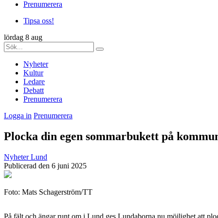
Prenumerera
Tipsa oss!
lördag 8 aug
Nyheter
Kultur
Ledare
Debatt
Prenumerera
Logga in
Prenumerera
Plocka din egen sommarbukett på kommu
Nyheter
Lund
Publicerad den 6 juni 2025
Foto: Mats Schagerström/TT
På fält och ängar runt om i Lund ges Lundaborna nu möjlighet att pl