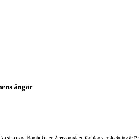
nens ängar
ocka sina egna blombuketter. Årets områden för blomsterplockning är 