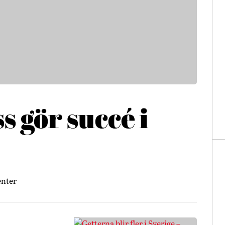
s gör succé i
enter