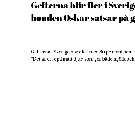
Getterna blir fler i Sverig
bonden Oskar satsar på g
Getterna i Sverige har ökat med 80 procent senast
"Det är ett optimalt djur, som ger både mjölk och 