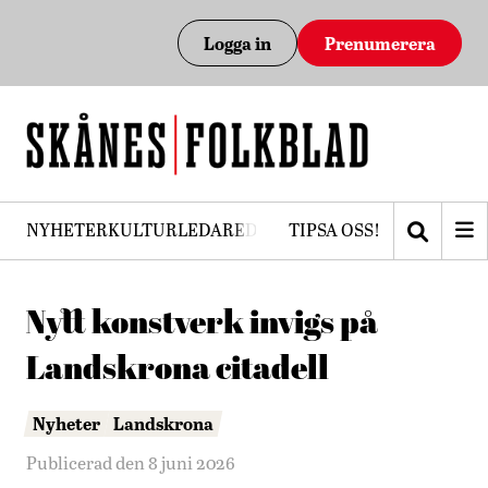
Logga in
Prenumerera
NYHETER
KULTUR
LEDARE
DEBATT
TIPSA OSS!
PRENUMERERA
Nytt konstverk invigs på
Landskrona citadell
Nyheter
Landskrona
Publicerad den 8 juni 2026