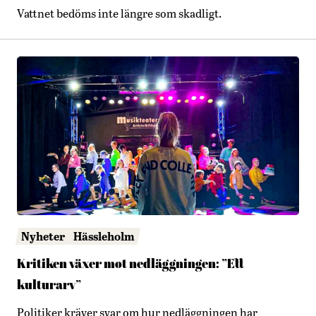
Vattnet bedöms inte längre som skadligt.
Nyheter
Hässleholm
Kritiken växer mot nedläggningen: ”Ett
kulturarv”
Politiker kräver svar om hur nedläggningen har