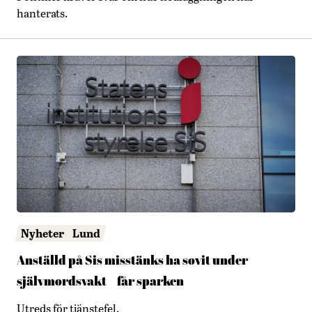
hanterats.
Nyheter
Lund
Anställd på Sis misstänks ha sovit under
självmordsvakt – får sparken
Utreds för tjänstefel.