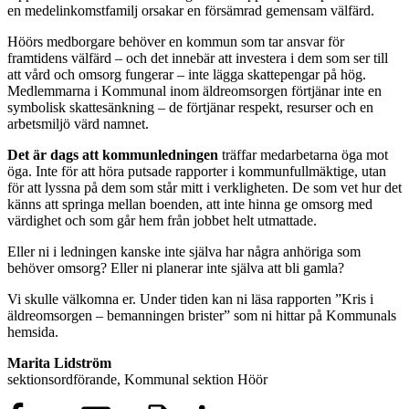
en medelinkomstfamilj orsakar en försämrad gemensam välfärd.
Höörs medborgare behöver en kommun som tar ansvar för
framtidens välfärd – och det innebär att investera i dem som ser till
att vård och omsorg fungerar – inte lägga skattepengar på hög.
Medlemmarna i Kommunal inom äldreomsorgen förtjänar inte en
symbolisk skattesänkning – de förtjänar respekt, resurser och en
arbetsmiljö värd namnet.
Det är dags att kommunledningen
träffar medarbetarna öga mot
öga. Inte för att höra putsade rapporter i kommunfullmäktige, utan
för att lyssna på dem som står mitt i verkligheten. De som vet hur det
känns att springa mellan boenden, att inte hinna ge omsorg med
värdighet och som går hem från jobbet helt utmattade.
Eller ni i ledningen kanske inte själva har några anhöriga som
behöver omsorg? Eller ni planerar inte själva att bli gamla?
Vi skulle välkomna er. Under tiden kan ni läsa rapporten ”Kris i
äldreomsorgen – bemanningen brister” som ni hittar på Kommunals
hemsida.
Marita Lidström
sektionsordförande, Kommunal sektion Höör