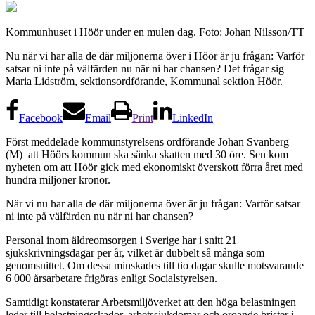
Kommunhuset i Höör under en mulen dag. Foto: Johan Nilsson/TT
Nu när vi har alla de där miljonerna över i Höör är ju frågan: Varför
satsar ni inte på välfärden nu när ni har chansen? Det frågar sig
Maria Lidström, sektionsordförande, Kommunal sektion Höör.
Facebook
Email
Print
LinkedIn
Först meddelade kommunstyrelsens ordförande Johan Svanberg
(M) att Höörs kommun ska sänka skatten med 30 öre. Sen kom
nyheten om att Höör gick med ekonomiskt överskott förra året med
hundra miljoner kronor.
När vi nu har alla de där miljonerna över är ju frågan: Varför satsar
ni inte på välfärden nu när ni har chansen?
Personal inom äldreomsorgen i Sverige har i snitt 21
sjukskrivningsdagar per år, vilket är dubbelt så många som
genomsnittet. Om dessa minskades till tio dagar skulle motsvarande
6 000 årsarbetare frigöras enligt Socialstyrelsen.
Samtidigt konstaterar Arbetsmiljöverket att den höga belastningen
leder till belastningsskador, arbetssjukdomar och oroande brister i