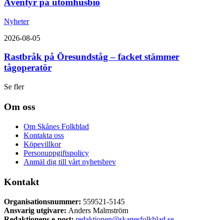
Äventyr på utomhusbio
Nyheter
2026-08-05
Rastbråk på Öresundståg – facket stämmer
tågoperatör
Se fler
Om oss
Om Skånes Folkblad
Kontakta oss
Köpevillkor
Personuppgiftspolicy
Anmäl dig till vårt nyhetsbrev
Kontakt
Organisationsnummer:
559521-5145
Ansvarig utgivare:
Anders Malmström
Redaktionens
e-post:
redaktionen@skanesfolkblad.se