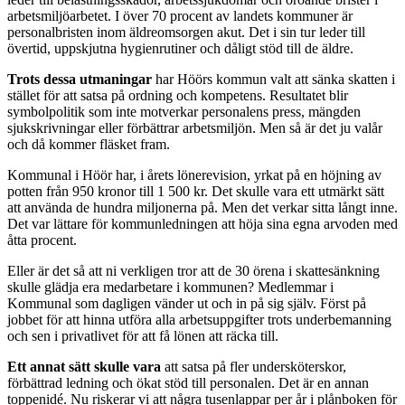
arbetsmiljöarbetet. I över 70 procent av landets kommuner är
personalbristen inom äldreomsorgen akut. Det i sin tur leder till
övertid, uppskjutna hygienrutiner och dåligt stöd till de äldre.
Trots dessa utmaningar
har Höörs kommun valt att sänka skatten i
stället för att satsa på ordning och kompetens. Resultatet blir
symbolpolitik som inte motverkar personalens press, mängden
sjukskrivningar eller förbättrar arbetsmiljön. Men så är det ju valår
och då kommer fläsket fram.
Kommunal i Höör har, i årets lönerevision, yrkat på en höjning av
potten från 950 kronor till 1 500 kr. Det skulle vara ett utmärkt sätt
att använda de hundra miljonerna på. Men det verkar sitta långt inne.
Det var lättare för kommunledningen att höja sina egna arvoden med
åtta procent.
Eller är det så att ni verkligen tror att de 30 örena i skattesänkning
skulle glädja era medarbetare i kommunen? Medlemmar i
Kommunal som dagligen vänder ut och in på sig själv. Först på
jobbet för att hinna utföra alla arbetsuppgifter trots underbemanning
och sen i privatlivet för att få lönen att räcka till.
Ett annat sätt skulle vara
att satsa på fler undersköterskor,
förbättrad ledning och ökat stöd till personalen. Det är en annan
toppenidé. Nu riskerar vi att några tusenlappar per år i plånboken för