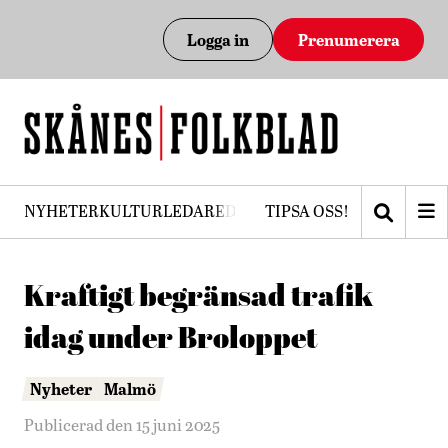
Logga in
Prenumerera
NYHETER
KULTUR
LEDARE
DEBATT
TIPSA OSS!
PRENUMERERA
Kraftigt begränsad trafik
idag under Broloppet
Nyheter
Malmö
Publicerad den 15 juni 2025