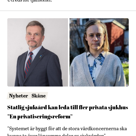
Nyheter
Skåne
Statlig sjukvård kan leda till fler privata sjukhus
”En privatiseringsreform”
"Systemet är byggt för att de stora vårdkoncernerna ska
kunna ta över lönsamma delar av sjukvården"