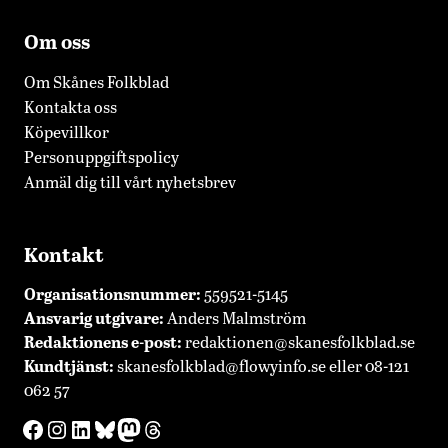
Om oss
Om Skånes Folkblad
Kontakta oss
Köpevillkor
Personuppgiftspolicy
Anmäl dig till vårt nyhetsbrev
Kontakt
Organisationsnummer:
559521-5145
Ansvarig utgivare:
Anders Malmström
Redaktionens
e-post:
redaktionen@skanesfolkblad.se
Kundtjänst:
skanesfolkblad@flowyinfo.se
eller 08-121
062 57
Facebook
Instagram
LinkedIn
Bluesky
Mastodon
Threads