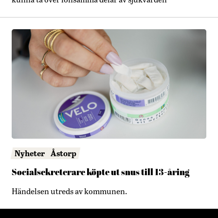
Nyheter
Åstorp
Socialsekreterare köpte ut snus till 13-åring
Händelsen utreds av kommunen.