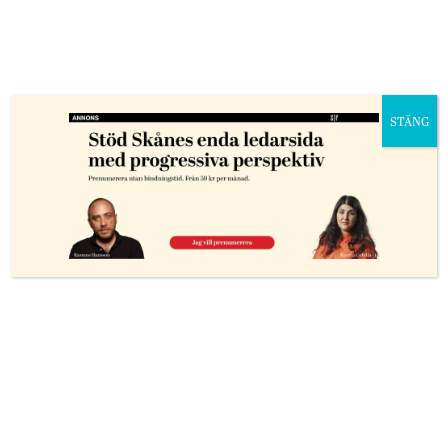
så är det att gå emot experter och egna utredningar.
De tog Ruists utlåtande och utredning och skickade
den rakt ner i papperskorgen. Här ska minsann
återvandringsbidraget höjas till 350 000, oavsett om
det fungerar eller inte.
STÄNG
Fötterna på jorden
Allt detta är också ett tecken på att politiken på
riksnivå är väsensskild från den lokala.
När nästintill alla riksdagspartier tävlar om vem som
kan ha stramast invandring eller låsa in flest barn
verkar kommunpolitiker runtom i landet ha fötterna
på jorden.
För de kämpar med andra problem. Framförallt de på
glesbygden som sliter med att få ihop personal till
äldrevården, upprätthålla samhällsservicen och öka
skatteintäkterna.