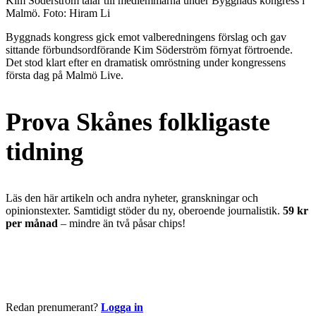
Kim Söderström talar till medlemmarna under Byggnads kongress i
Malmö. Foto: Hiram Li
Byggnads kongress gick emot valberedningens förslag och gav
sittande förbundsordförande Kim Söderström förnyat förtroende.
Det stod klart efter en dramatisk omröstning under kongressens
första dag på Malmö Live.
Prova Skånes folkligaste
tidning
Läs den här artikeln och andra nyheter, granskningar och
opinionstexter. Samtidigt stöder du ny, oberoende journalistik.
59 kr
per månad
– mindre än två påsar chips!
Börja läsa nu
Redan prenumerant?
Logga in