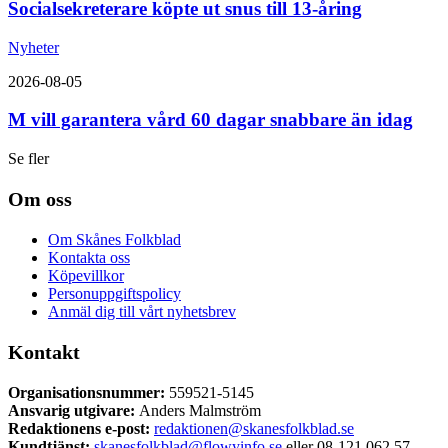
Socialsekreterare köpte ut snus till 13-åring
Nyheter
2026-08-05
M vill garantera vård 60 dagar snabbare än idag
Se fler
Om oss
Om Skånes Folkblad
Kontakta oss
Köpevillkor
Personuppgiftspolicy
Anmäl dig till vårt nyhetsbrev
Kontakt
Organisationsnummer:
559521-5145
Ansvarig utgivare:
Anders Malmström
Redaktionens
e-post:
redaktionen@skanesfolkblad.se
Kundtjänst:
skanesfolkblad@flowyinfo.se
eller 08-121 062 57