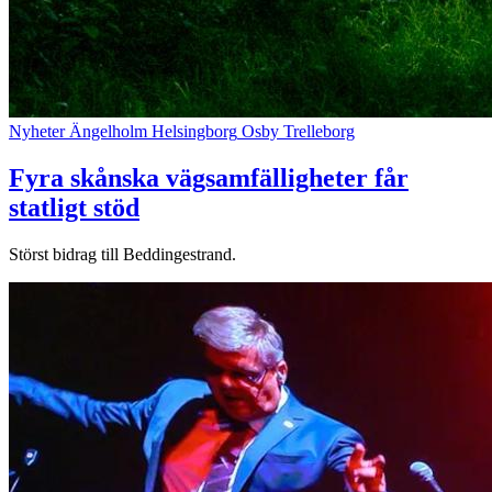
Nyheter
Ängelholm
Helsingborg
Osby
Trelleborg
Fyra skånska vägsamfälligheter får
statligt stöd
Störst bidrag till Beddingestrand.