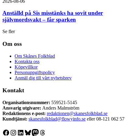
2026-08-06
Anställd på Sis misstänks ha sovit under
självmordsvakt – får sparken
Se fler
Om oss
Om Skånes Folkblad
Kontakta oss
Köpevillkor
Personuppgiftspolicy
Anmäl dig till vårt nyhetsbrev
Kontakt
Organisationsnummer:
559521-5145
Ansvarig utgivare:
Anders Malmström
Redaktionens
e-post:
redaktionen@skanesfolkblad.se
Kundtjänst:
skanesfolkblad@flowyinfo.se
eller 08-121 062 57
Facebook
Instagram
LinkedIn
Bluesky
Mastodon
Threads