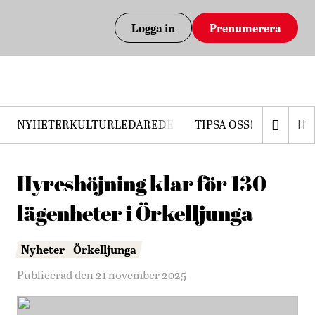
Logga in
Prenumerera
NYHETER
KULTUR
LEDARE
DEBATT
TIPSA OSS!
PRENUMERERA
Hyreshöjning klar för 130
lägenheter i Örkelljunga
Nyheter
Örkelljunga
Publicerad den 21 november 2025