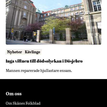
Nyheter
Kävlinge
Inga vittnen till dödsolyckan i Dösjebro
Mannen reparerade hjullastare ensam.
Om oss
Om Skånes Folkblad