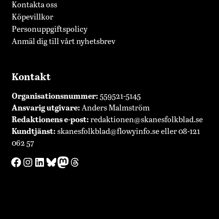
Kontakta oss
Köpevillkor
Personuppgiftspolicy
Anmäl dig till vårt nyhetsbrev
Kontakt
Organisationsnummer:
559521-5145
Ansvarig utgivare:
Anders Malmström
Redaktionens
e-post:
redaktionen@skanesfolkblad.se
Kundtjänst:
skanesfolkblad@flowyinfo.se
eller 08-121
062 57
Facebook
Instagram
LinkedIn
Bluesky
Mastodon
Threads