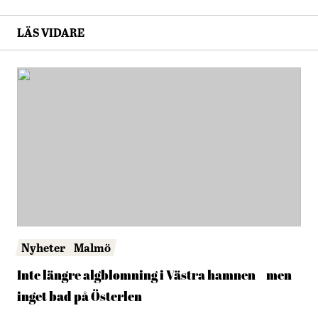
LÄS VIDARE
Nyheter
Malmö
Inte längre algblomning i Västra hamnen – men
inget bad på Österlen