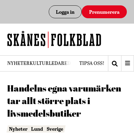
Logga in
Prenumerera
NYHETER
KULTUR
LEDARE
DEBATT
TIPSA OSS!
PRENUMERERA
Handelns egna varumärken
tar allt större plats i
livsmedelsbutiker
Nyheter
Lund
Sverige