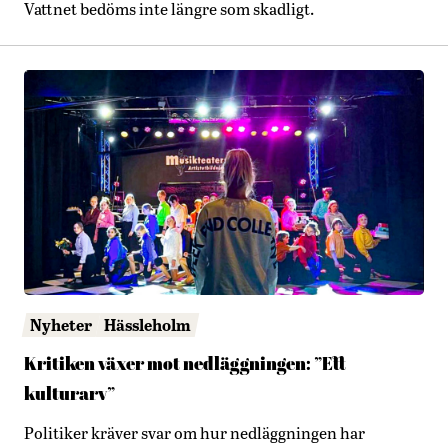
Vattnet bedöms inte längre som skadligt.
Nyheter
Hässleholm
Kritiken växer mot nedläggningen: ”Ett
kulturarv”
Politiker kräver svar om hur nedläggningen har