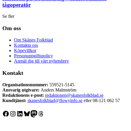
tågoperatör
Se fler
Om oss
Om Skånes Folkblad
Kontakta oss
Köpevillkor
Personuppgiftspolicy
Anmäl dig till vårt nyhetsbrev
Kontakt
Organisationsnummer:
559521-5145
Ansvarig utgivare:
Anders Malmström
Redaktionens
e-post:
redaktionen@skanesfolkblad.se
Kundtjänst:
skanesfolkblad@flowyinfo.se
eller 08-121 062 57
Facebook
Instagram
LinkedIn
Bluesky
Mastodon
Threads