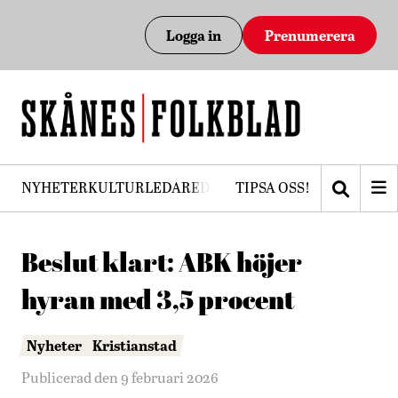
Logga in
Prenumerera
NYHETER
KULTUR
LEDARE
DEBATT
TIPSA OSS!
PRENUMERERA
Beslut klart: ABK höjer
hyran med 3,5 procent
Nyheter
Kristianstad
Publicerad den 9 februari 2026