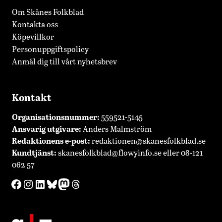
Om Skånes Folkblad
Kontakta oss
Köpevillkor
Personuppgiftspolicy
Anmäl dig till vårt nyhetsbrev
Kontakt
Organisationsnummer:
559521-5145
Ansvarig utgivare:
Anders Malmström
Redaktionens
e-post:
redaktionen@skanesfolkblad.se
Kundtjänst:
skanesfolkblad@flowyinfo.se
eller 08-121
062 57
Facebook
Instagram
LinkedIn
Bluesky
Mastodon
Threads