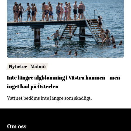
Nyheter
Malmö
Inte längre algblomning i Västra hamnen – men
inget bad på Österlen
Vattnet bedöms inte längre som skadligt.
Om oss