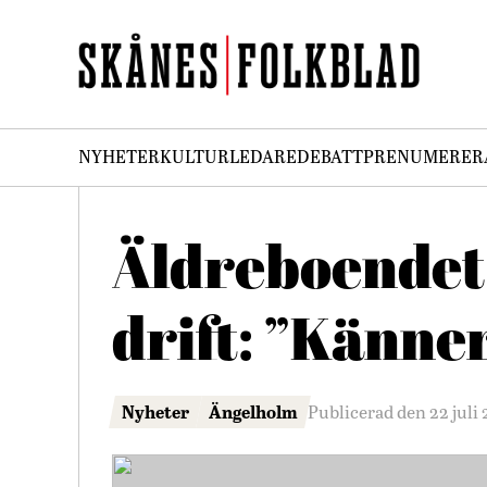
NYHETER
KULTUR
LEDARE
DEBATT
PRENUMERER
Äldreboendet 
drift: ”Känne
Nyheter
Ängelholm
Publicerad den 22 juli