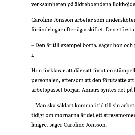
verksamheten på äldreboendena Bokhöjden o
Caroline Jönsson arbetar som undersköter
förändringar efter ägarskiftet. Den störst
– Den är till exempel borta, säger hon oc
i.
Hon förklarar att där satt förut en stämpel
personalen, eftersom att den förutsatte at
arbetspasset börjar. Annars syntes det på
– Man ska såklart komma i tid till sin arb
tidigt om mornarna är det ett stressmomen
längre, säger Caroline Jönsson.