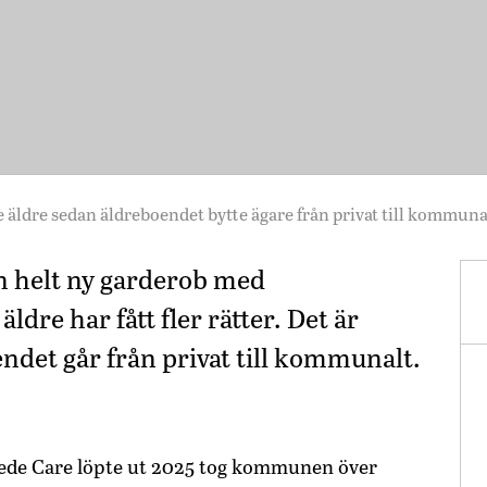
de äldre sedan äldreboendet bytte ägare från privat till kommun
 en helt ny garderob med
dre har fått fler rätter. Det är
ndet går från privat till kommunalt.
de Care löpte ut 2025 tog kommunen över