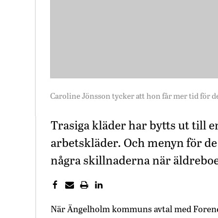
Caroline Jönsson tycker att hon får mer tid för 
Trasiga kläder har bytts ut till
arbetskläder. Och menyn för de äl
några skillnaderna när äldreboe
När Ängelholm kommuns avtal med Forene