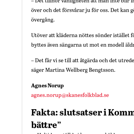
– Det tillhör vanligheten att man inte blir
över och det försvårar ju för oss. Det kan g
övergång.
Utöver att kläderna nöttes sönder istället fö
byttes även sängarna ut mot en modell äldr
– Det får vi se till att åtgärda och det ut
säger Martina Wellberg Bengtsson.
Agnes Norup
agnes.norup@skanesfolkblad.se
Fakta: slutsatser i Kom
bättre”