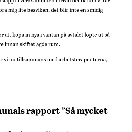
 insläppt i verksamheten förrän det datum vi tar
öra mig lite besviken, det blir inte en smidig
r att köpa in nya i väntan på avtalet löpte ut så
e innan skiftet ägde rum.
reder vi nu tillsammans med arbetsterapeuterna,
munals rapport ”Så mycket