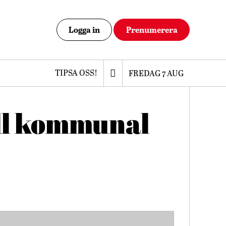
Logga in
Prenumerera
TIPSA OSS!
FREDAG 7 AUG
ill kommunal