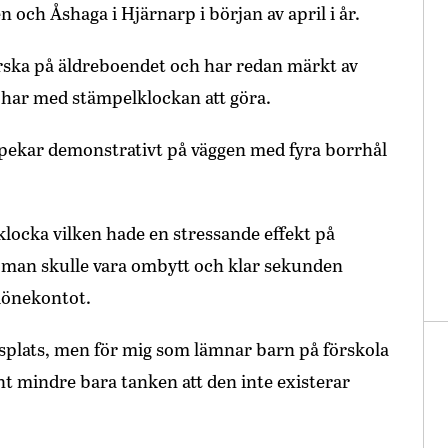
ch Åshaga i Hjärnarp i början av april i år.
ska på äldreboendet och har redan märkt av
a har med stämpelklockan att göra.
h pekar demonstrativt på väggen med fyra borrhål
klocka vilken hade en stressande effekt på
t man skulle vara ombytt och klar sekunden
 lönekontot.
etsplats, men för mig som lämnar barn på förskola
t mindre bara tanken att den inte existerar