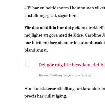
– Vi har en heltidsnorm i kommunen vilket 
anställningsgrad, säger hon.
För de anställda har det gett
en direkt eff
möjlighet att göra med de äldre. Caroline J
har blivit enklare att anordna utomhusak
bland annat.
Det gör mig lite besviken, det b
Martina Wellberg Bengtsson, enhetschef
Hon konstaterar att allting fortfarande kä
precis har rullat igång.