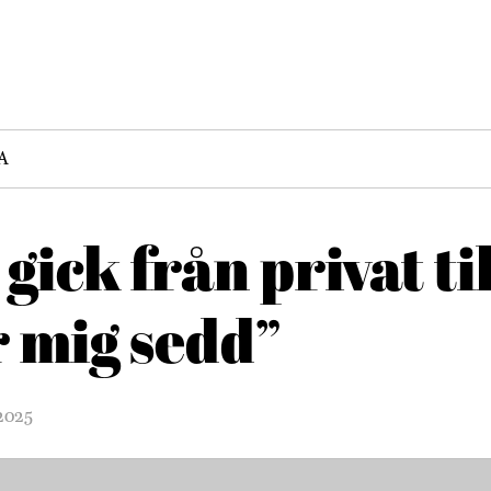
A
gick från privat t
r mig sedd”
 2025