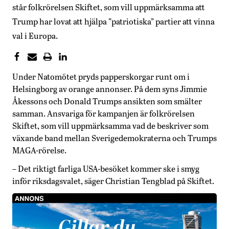
står folkrörelsen Skiftet, som vill uppmärksamma att
Trump har lovat att hjälpa ”patriotiska” partier att vinna
val i Europa.
Under Natomötet pryds papperskorgar runt om i
Helsingborg av orange annonser. På dem syns Jimmie
Åkessons och Donald Trumps ansikten som smälter
samman. Ansvariga för kampanjen är folkrörelsen
Skiftet, som vill uppmärksamma vad de beskriver som
växande band mellan Sverigedemokraterna och Trumps
MAGA-rörelse.
– Det riktigt farliga USA-besöket kommer ske i smyg
inför riksdagsvalet, säger Christian Tengblad på Skiftet.