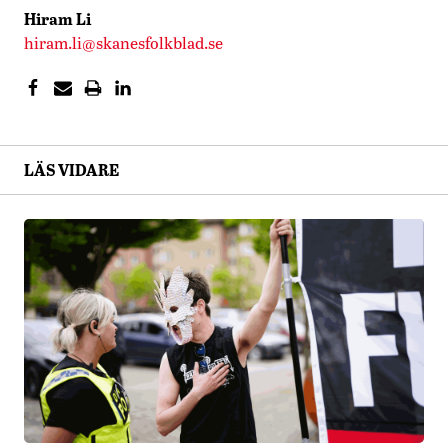
Hiram Li
hiram.li@skanesfolkblad.se
LÄS VIDARE