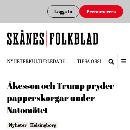
Logga in
Prenumerera
NYHETER
KULTUR
LEDARE
DEBATT
TIPSA OSS!
PRENUMERERA
Åkesson och Trump pryder
papperskorgar under
Natomötet
Nyheter
Helsingborg