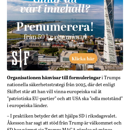
Organisationen hänvisar till formuleringar
i Trumps
nationella säkerhetsstrategi från 2025, där det enligt
Skiftet står att han vill vinna europeiska val åt
”patriotiska EU-partier” och att USA ska ”odla motstånd”
i europeiska länder.
– I praktiken betyder det att hjälpa SD i riksdagsvalet.
Åkesson har sagt att stöd från Trump är välkommet och
SD har närmat sig Trumps MAGA-rörelse på många