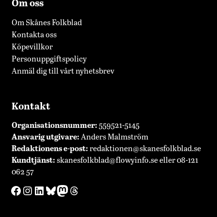
Om oss
Om Skånes Folkblad
Kontakta oss
Köpevillkor
Personuppgiftspolicy
Anmäl dig till vårt nyhetsbrev
Kontakt
Organisationsnummer:
559521-5145
Ansvarig utgivare:
Anders Malmström
Redaktionens
e-post:
redaktionen@skanesfolkblad.se
Kundtjänst:
skanesfolkblad@flowyinfo.se
eller 08-121
062 57
Facebook
Instagram
LinkedIn
Bluesky
Mastodon
Threads