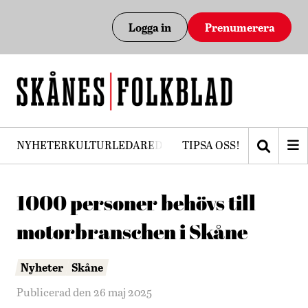
Logga in
Prenumerera
NYHETER
KULTUR
LEDARE
DEBATT
TIPSA OSS!
PRENUMERERA
1000 personer behövs till
motorbranschen i Skåne
Nyheter
Skåne
Publicerad den 26 maj 2025