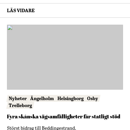
LÄS VIDARE
Nyheter
Ängelholm
Helsingborg
Osby
Trelleborg
Fyra skånska vägsamfälligheter får statligt stöd
Störst bidrag till Beddingestrand.