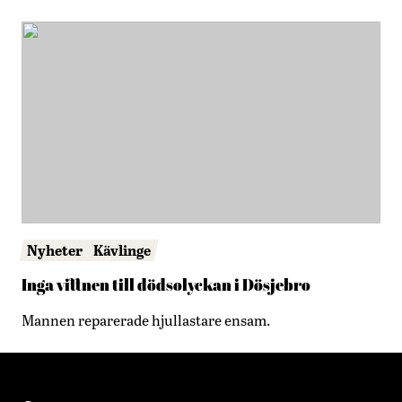
Nyheter
Kävlinge
Inga vittnen till dödsolyckan i Dösjebro
Mannen reparerade hjullastare ensam.