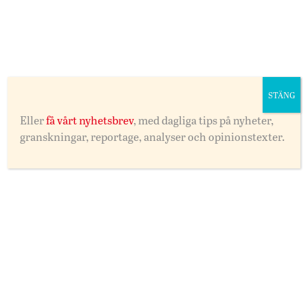
Återfallen i brott minskar. Det förebyggande arbetet
fungerar. Men det sista steget, att bli insläppt igen, är
fortfarande det svåraste. Det kräver något av oss
andra.
Alla har rätt till en andra chans. Att inte ge den
STÄNG
möjligheten är att kasta bort både mänsklig potential
och trygg framtid. Vill vi minska brottsligheten på
Eller
få vårt nyhetsbrev
, med dagliga tips på nyheter,
riktigt räcker det inte att bygga murar. Vi måste också
granskningar, reportage, analyser och opinionstexter.
bygga broar.
Abdirahman Siyad
socialdemokrat
Vill du skriva ett debattinlägg?
Skicka ditt bidrag till
debatt@skanesfolkblad.se