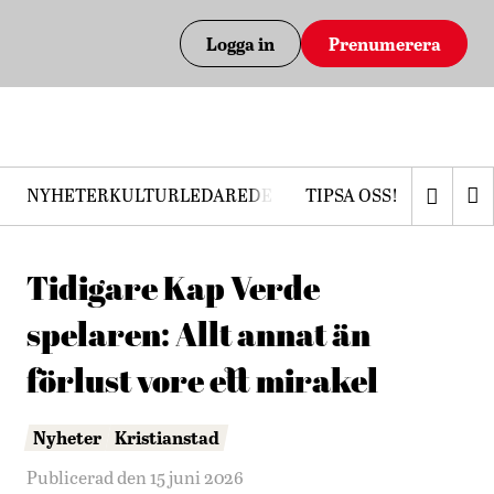
Logga in
Prenumerera
NYHETER
KULTUR
LEDARE
DEBATT
TIPSA OSS!
PRENUMERERA
Tidigare Kap Verde-
spelaren: Allt annat än
förlust vore ett mirakel
Nyheter
Kristianstad
Publicerad den 15 juni 2026