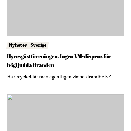
Nyheter
Sverige
Hyresgästföreningen: Ingen VM-dispens för
högljudda firanden
Hur mycket får man egentligen väsnas framför tv?