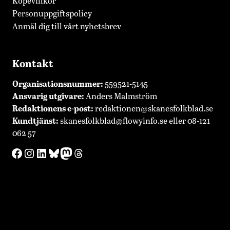
Köpevillkor
Personuppgiftspolicy
Anmäl dig till vårt nyhetsbrev
Kontakt
Organisationsnummer:
559521-5145
Ansvarig utgivare:
Anders Malmström
Redaktionens
e-post:
redaktionen@skanesfolkblad.se
Kundtjänst:
skanesfolkblad@flowyinfo.se
eller 08-121
062 57
Facebook
Instagram
LinkedIn
Bluesky
Mastodon
Threads